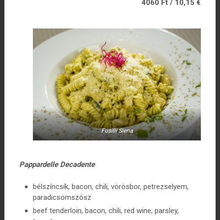
4060 Ft / 10,15 €
Fusilli Siena
Pappardelle Decadente
bélszíncsík, bacon, chili, vörösbor, petrezselyem,
paradicsomszósz
beef tenderloin, bacon, chili, red wine, parsley,