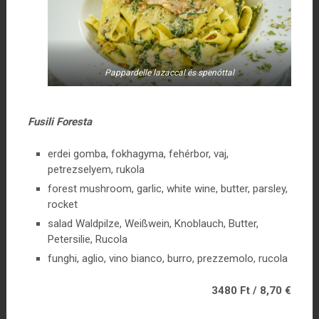
Pappardelle lazaccal és spenóttal
Fusili Foresta
erdei gomba, fokhagyma, fehérbor, vaj,
petrezselyem, rukola
forest mushroom, garlic, white wine, butter, parsley,
rocket
salad Waldpilze, Weißwein, Knoblauch, Butter,
Petersilie, Rucola
funghi, aglio, vino bianco, burro, prezzemolo, rucola
3480 Ft / 8,70 €